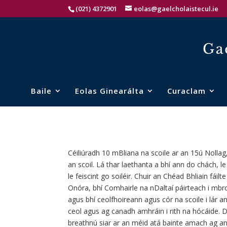
(021) 4372901
eolas@gaelcholaistecul.ie
Baile
Eolas Ginearálta
Curaclam
Céiliúradh 10 mBliana na scoile ar an 15ú Nollag,
an scoil. Lá thar laethanta a bhí ann do chách, le
le feiscint go soiléir. Chuir an Chéad Bhliain fái
Onóra, bhí Comhairle na nDaltaí páirteach i mbr
agus bhí ceolfhoireann agus cór na scoile i lár 
ceol agus ag canadh amhráin i rith na hócáide. D
breathnú siar ar an méid atá bainte amach ag an s