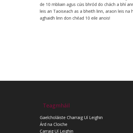
de 10 mbliain agus cúis bhród do chách a bhí an
leis an Taoiseach as a bheith linn, araon leis na h
aghaidh linn don chéad 10 eile anois!
Teagmháil
Gaelcholáiste Charraig Uí Leighin
Árd na Cloiche
Carraig Uí Leighin