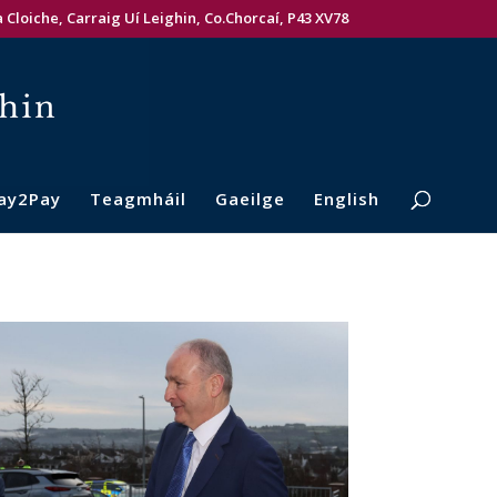
 Cloiche, Carraig Uí Leighin, Co.Chorcaí, P43 XV78
ay2Pay
Teagmháil
Gaeilge
English