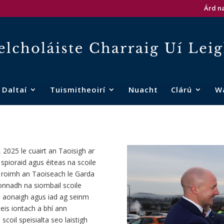
Árd na
Daltaí
Tuismitheoirí
Nuacht
Clárú
W
 2025 le cuairt an Taoisigh ar
 spioraid agus éiteas na scoile
lte roimh an Taoiseach le Garda
onnadh na siombail scoile
an aonaigh agus iad ag seinm
eis iontach a bhí ann
coil speisialta seo laistigh