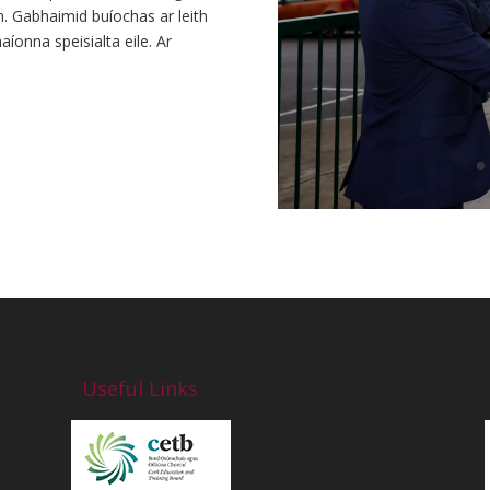
n. Gabhaimid buíochas ar leith
aíonna speisialta eile. Ar
Useful Links