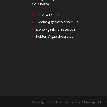
Co. Chorcaí
G: 021 4372901
R:
eolas@gaelcholaistecul.ie
S:
www.gaelcholaistecul.ie
Twitter: @gaelcholaistec
Copyright © 2019 Gaelcholáiste Charraig Uí Leig