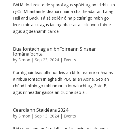
Bhí lá dochreidte de sparoí agus spóirt ag an Idirbhliain
i gCill Mhantáin le déanaí nuair a chaitheadar an Lá ag
Hell and Back. Tá sé soiléir ó na pictiúirí go raibh go
leor craic acu, agus iad ag obair ar a scileanna foirne
agus ag déanamh cairde...
Bua Iontach ag an bhFoireann Sinsear
Iománaíochta
by
Simon
|
Sep 23, 2024
|
Events
Comhgháirdeas ollmhór leis an bhfoireann iomána as
a mbua iontach in aghaidh PBC ar an Aoine. Seo an
chéad bhliain go rabhamar in iomaíocht ag Grád B,
agus rinneadar gaisce an clucihe seo a...
Ceardlann Staidéara 2024
by
Simon
|
Sep 13, 2024
|
Events
Bhí ceardlann ag ár ndaltaí ar fad inniu ar scileanna