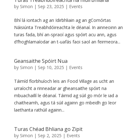
by
Simon
|
Sep 23, 2025
|
Events
Bhí lá iontach ag an Idirbhliain ag an gComórtas
Náisiúnta Treabhdóireachta le déanaí. In ainneoinn an
turas fada, bhí an-spraoí agus spóirt acu ann, agus
d’fhoghlamaíodar an t-uafás faoi saol an feirmeora...
Geansaithe Spóirt Nua
by
Simon
|
Sep 10, 2025
|
Events
Táimíd fíorbhuíoch leis an Food Village as ucht an
urraíocht a rinneadar ar gheansaithe spóirt na
mbuachaillí le déanaí. Táimid ag súil go mór le iad a
chaitheamh, agus tá súil againn go mbeidh go leor
laethanta rathúil againn...
Turas Chéad Bhliana go Zipit
by
Simon
|
Sep 2, 2025
|
Events