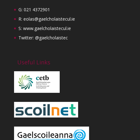
G: 021 4372901
R:
eolas@gaelcholaistecul.ie
S:
www.gaelcholaistecul.ie
Twitter: @gaelcholaistec
Useful Links