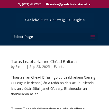
(021) 4372901
eolas@gaelcholaistecul.ie
Select Page
Turas Leabharlainne Chéad Bhliana
by
Simon
|
Sep 23, 2025
|
Events
Thaisteal an Chéad Bhliain go dtí Leabharlann Carraig
Uí Leighin le déanaí, áit a raibh an deis acu buaileadh
leis an t-údár áitiúil Janet O’Leary. Bhaineadar an-
thaitneamh as an...
Turas Treabhdóireachta na hIdirbhliana