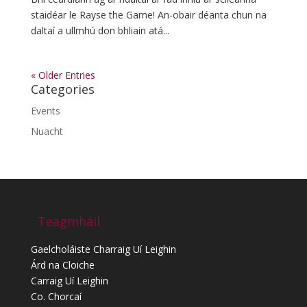
staidéar le Rayse the Game! An-obair déanta chun na
daltaí a ullmhú don bhliain atá...
« Older Entries
Categories
Events
Nuacht
Teagmháil
Gaelcholáiste Charraig Uí Leighin
Árd na Cloiche
Carraig Uí Leighin
Co. Chorcaí