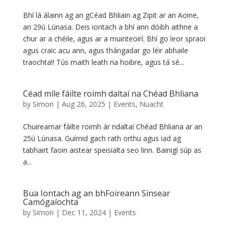
Bhí lá álainn ag an gCéad Bhliain ag Zipit ar an Aoine,
an 29ú Lúnasa. Deis iontach a bhí ann dóibh aithne a
chur ar a chéile, agus ar a muinteoirí. Bhí go leor spraoi
agus craic acu ann, agus thángadar go léir abhaile
traochta!! Tús maith leath na hoibre, agus tá sé...
Céad míle fáilte roimh daltaí na Chéad Bhliana
by
Simon
|
Aug 26, 2025
|
Events
,
Nuacht
Chuireamar fáilte roimh ár ndaltaí Chéad Bhliana ar an
25ú Lúnasa. Guímid gach rath orthu agus iad ag
tabhairt faoin aistear speisialta seo linn. Bainigí súp as
a...
Bua Iontach ag an bhFoireann Sinsear
Camógaíochta
by
Simon
|
Dec 11, 2024
|
Events