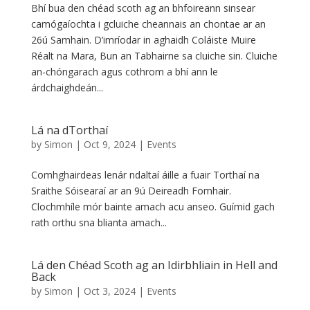
Bhí bua den chéad scoth ag an bhfoireann sinsear
camógaíochta i gcluiche cheannais an chontae ar an
26ú Samhain. D’imríodar in aghaidh Coláiste Muire
Réalt na Mara, Bun an Tabhairne sa cluiche sin. Cluiche
an-chóngarach agus cothrom a bhí ann le
árdchaighdeán...
Lá na dTorthaí
by
Simon
|
Oct 9, 2024
|
Events
Comhghairdeas lenár ndaltaí áille a fuair Torthaí na
Sraithe Sóisearaí ar an 9ú Deireadh Fomhair.
Clochmhíle mór bainte amach acu anseo. Guímid gach
rath orthu sna blianta amach...
Lá den Chéad Scoth ag an Idirbhliain in Hell and
Back
by
Simon
|
Oct 3, 2024
|
Events