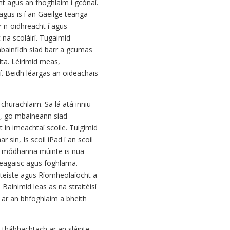
ht agus an fhoghlaim i gcónaí.
gus is í an Gaeilge teanga
r n-oidhreacht í agus
 na scoláirí. Tugaimid
 mbainfidh siad barr a gcumas
ta. Léirimid meas,
í. Beidh léargas an oideachais
churachlaim. Sa lá atá inniu
th, go mbaineann siad
 in imeachtaí scoile. Tuigimid
 sin, Is scoil iPad í an scoil
a módhanna múinte is nua-
 teagaisc agus foghlama.
teiste agus Ríomheolaíocht a
 Bainimid leas as na straitéisí
h ar an bhfoghlaim a bheith
-thábhachtach ar an sláinte