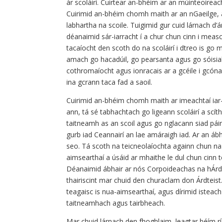
ár scoláirí. Cuirtear an-bhéim ar an múinteoireac
Cuirimid an-bhéim chomh maith ar an nGaeilge, a
labhartha na scoile. Tuigimid gur cuid lárnach d’á
déanaimid sár-iarracht í a chur chun cinn i measc
tacaíocht den scoth do na scoláirí i dtreo is go
amach go hacadúil, go pearsanta agus go sóisial
cothromaíocht agus ionracais ar a gcéile i gcóna
ina gcrann taca fad a saoil.
Cuirimid an-bhéim chomh maith ar imeachtaí iar-
ann, tá sé tabhachtach go ligeann scoláirí a scí
taitneamh as an scoil agus go nglacann siad páirt
gurb iad Ceannairí an lae amáraigh iad. Ar an ábhar
seo. Tá scoth na teicneolaíochta againn chun n
aimsearthaí a úsáid ar mhaithe le dul chun cinn
Déanaimid ábhair ar nós Corpoideachas na hÁrd
thairiscint mar chuid den churaclam don Árdteist.
teagaisc is nua-aimsearthaí, agus dírimid isteac
taitneamhach agus tairbheach.
Mar chuid lárnach den fhoghlaim, leagtar béím rí