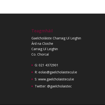
Teagmháil
Gaelcholáiste Charraig Uí Leighin
Árd na Cloiche
Carraig Uí Leighin
Co. Chorcaí
G: 021 4372901
R:
eolas@gaelcholaistecul.ie
S:
www.gaelcholaistecul.ie
Twitter: @gaelcholaistec