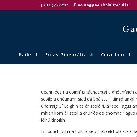
(021) 4372901
eolas@gaelcholaistecul.ie
Baile
Eolas Ginearálta
Curaclam
Ceann des na coinní is tábhachtaí a dhéanfaidh
scoile a dhéanann siad dá bpáiste. Táimid an-bhr
Charraig Uí Leighin as ár scoláirí, ár scoil agus a
mhian liom ár scoil a chur ós do chomhair agus 
léiriú daoibh.
Is í bunchloch na hoibre seo i nGaelcholáiste Ch