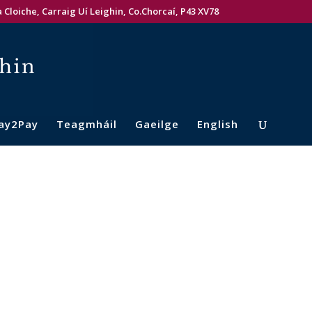
 Cloiche, Carraig Uí Leighin, Co.Chorcaí, P43 XV78
ay2Pay
Teagmháil
Gaeilge
English