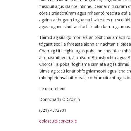
fhisiciúil agus sláinte intinne. Déanaimid cúram d
córais tréadchúram agus mheantóireachta atá a
againn a thugann togha na h-aire des na scoláirí.
agus tugann siad tacaíocht dóibh barr a gcumas
Táimid ag siúl go mór leis an todhchaí amach r
tógaint scoil a fhreastalaíonn ar riachtanisí oid
Charraig Uí Leighin agus pobal an cheantair mhág
ár dtuismitheoirí, ár mBórd Bainistíochta agus 
Chorcaí, is pobal foghlama sinn atá ag feidhmiú 
Bímis ag tacú lenár bhfoghlaimeoirí agus lena chéi
mbunphrionsabail: meas, cothramaíocht agus io
Le dea-mhéin
Donnchadh Ó Cróinín
(021) 4372901
eolascul@corketb.ie