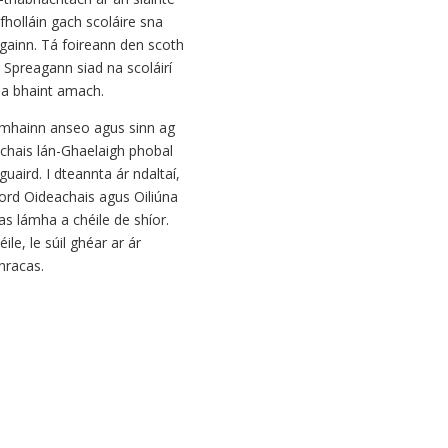
’fholláin gach scoláire sna
gainn. Tá foireann den scoth
 Spreagann siad na scoláirí
 a bhaint amach.
omhainn anseo agus sinn ag
eachais lán-Ghaelaigh phobal
uaird. I dteannta ár ndaltaí,
Bord Oideachais agus Oiliúna
as lámha a chéile de shíor.
le, le súil ghéar ar ár
nracas.