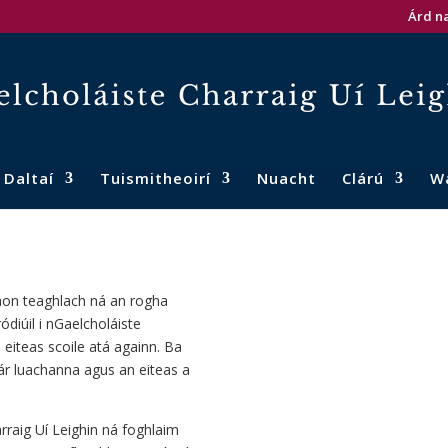
Árd na
Daltaí
Tuismitheoirí
Nuacht
Clárú
W
 aon teaghlach ná an rogha
ódiúil i nGaelcholáiste
n eiteas scoile atá againn. Ba
ár luachanna agus an eiteas a
arraig Uí Leighin ná foghlaim