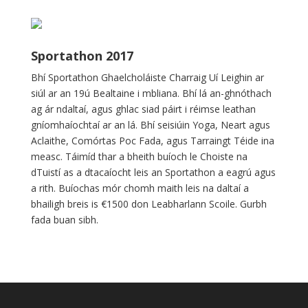
Sportathon 2017
Bhí Sportathon Ghaelcholáiste Charraig Uí Leighin ar
siúl ar an 19ú Bealtaine i mbliana. Bhí lá an-ghnóthach
ag ár ndaltaí, agus ghlac siad páirt i réimse leathan
gníomhaíochtaí ar an lá. Bhí seisiúin Yoga, Neart agus
Aclaithe, Comórtas Poc Fada, agus Tarraingt Téide ina
measc. Táimíd thar a bheith buíoch le Choiste na
dTuistí as a dtacaíocht leis an Sportathon a eagrú agus
a rith. Buíochas mór chomh maith leis na daltaí a
bhailigh breis is €1500 don Leabharlann Scoile. Gurbh
fada buan sibh.