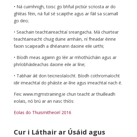
• Ná cuimhnigh, toisc go bhfuil pictiúr scriosta ar do
ghléas féin, ná fuil sé scaipthe agus ar fáil sa scamall
go deo;
• Seachain teachtaireachtaí sreangacha. Má chuirtear
teachtaireacht chuig duine amháin, ní fheadar éinne
faoin scaipeadh a dhéanann daoine eile uirthi;
• Bíodh meas againn go léir ar mhothúcháin agus ar
phríobháideachas daoine eile ar líne;
• Tabhair áit don teicneolaíocht. Bíodh cothromaíocht
idir imeachtaí do pháiste ar-líne agus imeachtaí nach é.
Feic www.mgmstraining.ie chun teacht ar thuilleadh
eolais, nó brú ar an nasc thíós:
Eolas do Thuismitheoirí 2016
Cur i Láthair ar Úsáid agus