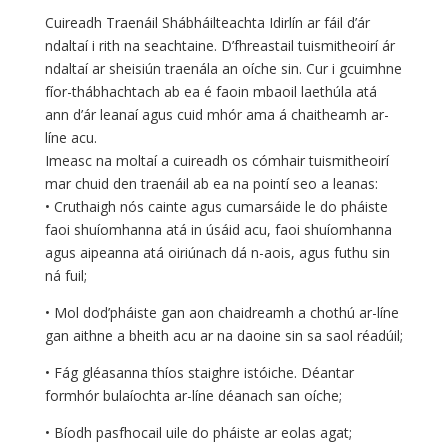
Cuireadh Traenáil Shábháilteachta Idirlín ar fáil d’ár
ndaltaí i rith na seachtaine. D’fhreastail tuismitheoirí ár
ndaltaí ar sheisiún traenála an oíche sin. Cur i gcuimhne
fíor-thábhachtach ab ea é faoin mbaoil laethúla atá
ann d’ár leanaí agus cuid mhór ama á chaitheamh ar-
líne acu.
Imeasc na moltaí a cuireadh os cómhair tuismitheoirí
mar chuid den traenáil ab ea na pointí seo a leanas:
• Cruthaigh nós cainte agus cumarsáide le do pháiste
faoi shuíomhanna atá in úsáid acu, faoi shuíomhanna
agus aipeanna atá oiriúnach dá n-aois, agus futhu sin
ná fuil;
• Mol dod’pháiste gan aon chaidreamh a chothú ar-líne
gan aithne a bheith acu ar na daoine sin sa saol réadúil;
• Fág gléasanna thíos staighre istóiche. Déantar
formhór bulaíochta ar-líne déanach san oíche;
• Bíodh pasfhocail uile do pháiste ar eolas agat;