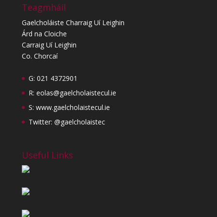
Teagmháil
Gaelcholáiste Charraig Uí Leighin
Árd na Cloiche
Carraig Uí Leighin
Co. Chorcaí
G: 021 4372901
R:
eolas@gaelcholaistecul.ie
S:
www.gaelcholaistecul.ie
Twitter: @gaelcholaistec
Useful Links