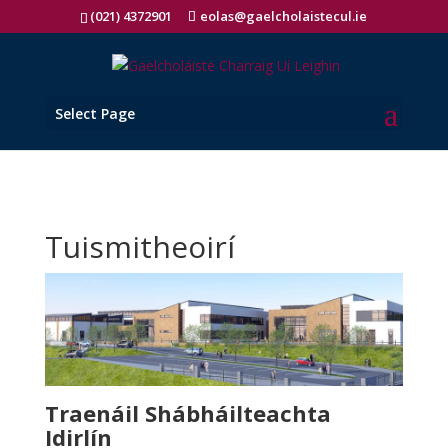
(021) 4372901
eolas@gaelcholaistecul.ie
Select Page
Tuismitheoirí
Traenáil Shábháilteachta
Idirlín