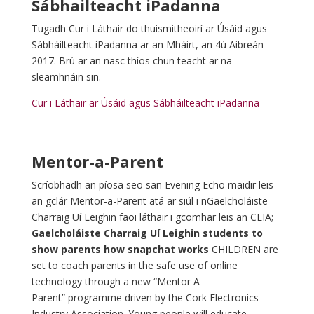
Sábhailteacht iPadanna
Tugadh Cur i Láthair do thuismitheoirí ar Úsáid agus
Sábháilteacht iPadanna ar an Mháirt, an 4ú Aibreán
2017. Brú ar an nasc thíos chun teacht ar na
sleamhnáin sin.
Cur i Láthair ar Úsáid agus Sábháilteacht iPadanna
Mentor-a-Parent
Scríobhadh an píosa seo san Evening Echo maidir leis
an gclár Mentor-a-Parent atá ar siúl i nGaelcholáiste
Charraig Uí Leighin faoi láthair i gcomhar leis an CEIA;
Gaelcholáiste Charraig Uí Leighin students to
show parents how snapchat works
CHILDREN are
set to coach parents in the safe use of online
technology through a new “Mentor A
Parent” programme driven by the Cork Electronics
Industry Association. Young people will educate