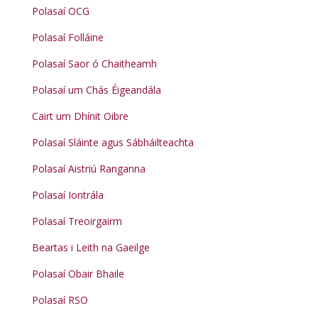
Polasaí OCG
Polasaí Folláine
Polasaí Saor ó Chaitheamh
Polasaí um Chás Éigeandála
Cairt um Dhínit Oibre
Polasaí Sláinte agus Sábháilteachta
Polasaí Aistriú Ranganna
Polasaí Iontrála
Polasaí Treoirgairm
Beartas i Leith na Gaeilge
Polasaí Obair Bhaile
Polasaí RSO