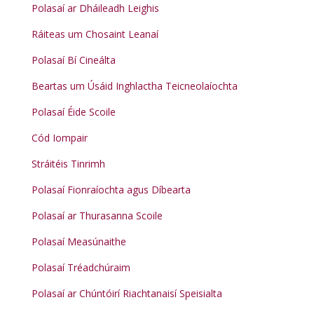
Polasaí ar Dháileadh Leighis
Ráiteas um Chosaint Leanaí
Polasaí Bí Cineálta
Beartas um Úsáid Inghlactha Teicneolaíochta
Polasaí Éide Scoile
Cód Iompair
Stráitéis Tinrimh
Polasaí Fionraíochta agus Díbearta
Polasaí ar Thurasanna Scoile
Polasaí Measúnaithe
Polasaí Tréadchúraim
Polasaí ar Chúntóirí Riachtanaisí Speisialta