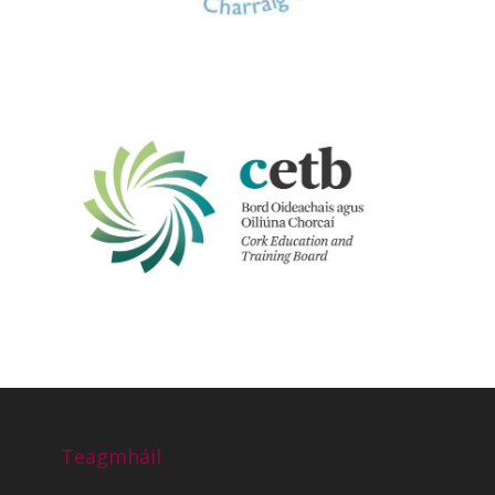
Teagmháil