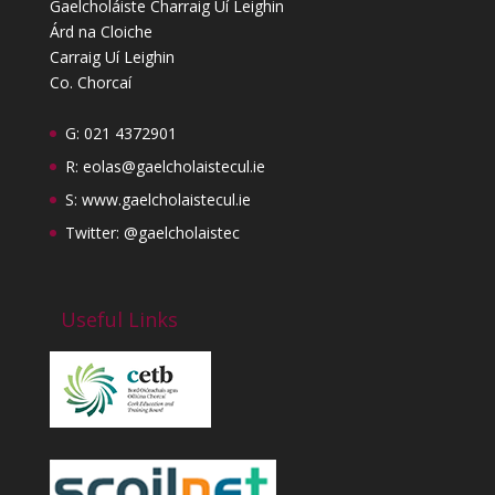
Gaelcholáiste Charraig Uí Leighin
Árd na Cloiche
Carraig Uí Leighin
Co. Chorcaí
G: 021 4372901
R:
eolas@gaelcholaistecul.ie
S:
www.gaelcholaistecul.ie
Twitter: @gaelcholaistec
Useful Links