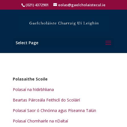
(021) 4372901
eolas@gaelcholaistecul.ie
Select Page
Polasaithe Scoile
Polasaí na hIdirbhliana
Beartas Páirceála Feithiclí do Scoláirí
Polasaí Saor ó Chnónna agus Píseanna Talún
Polasaí Chomhairle na nDaltaí