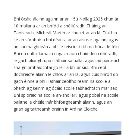
Bhí ócáid álainn againn ar an 15ú Nollag 2025 chun ár
10 mbliana ar an bhfód a chéiliúradh. Tháinig an
Taoiseach, Micheál Martin ar chuairt ar an lá. D’aithin
sé an sárobair a bhí déanta ar an aistear againn, agus
an sárchaighdeán a bhí le feiscint i rith na hócaide féin.
Bhí na daltaí lárnach i ngach aon chuid den céiliúradh,
le gach blianghrúpa i láthair sa halla, agus iad páirteach
sna gníomhaíochtaí go léir a bhí ar siúl. Bhí ceol
dochreidte álainn le chlos ar an lá, agus cúis bhród do
gach éinne a bhí i láthair ceolfhoireann na scoile a
bheith ag seinm ag ócáid scoile tabhachtach mar seo.
Bhí spioraid na scoile an-shoiléir, agus pobal na scoile
bailithe le chéile inár bhfoirgneamh álainn, agus an
grian ag taitneamh orainn in Ard na Cloiche!