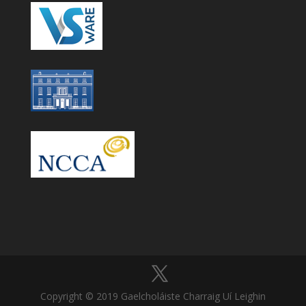
Copyright © 2019 Gaelcholáiste Charraig Uí Leighin