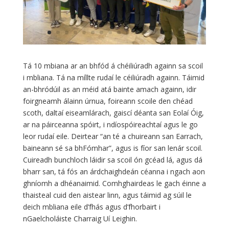
Tá 10 mbiana ar an bhfód á chéiliúradh againn sa scoil
i mbliana. Tá na míllte rudaí le céiliúradh againn. Táimid
an-bhródúil as an méid atá bainte amach againn, idir
foirgneamh álainn úrnua, foireann scoile den chéad
scoth, daltaí eiseamlárach, gaiscí déanta san Eolaí Óig,
ar na páirceanna spóirt, i ndíospóireachtaí agus le go
leor rudaí eile. Deirtear “an té a chuireann san Earrach,
baineann sé sa bhFómhar”, agus is fíor san lenár scoil.
Cuireadh bunchloch láidir sa scoil ón gcéad lá, agus dá
bharr san, tá fós an árdchaighdeán céanna i ngach aon
ghníomh a dhéanaimid. Comhghairdeas le gach éinne a
thaisteal cuid den aistear linn, agus táimid ag súil le
deich mbliana eile d’fhás agus d’fhorbairt i
nGaelcholáiste Charraig Uí Leighin.