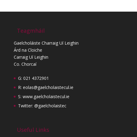
Teagmháil
Gaelcholáiste Charraig Uí Leighin
Árd na Cloiche
Carraig Uí Leighin
Co. Chorcaí
G: 021 4372901
R:
eolas@gaelcholaistecul.ie
S:
www.gaelcholaistecul.ie
Twitter: @gaelcholaistec
Useful Links