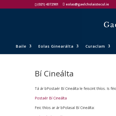
(021) 4372901
eolas@gaelcholaistecul.ie
Baile
Eolas Ginearálta
Curaclam
Bí Cineálta
Tá ár bPostaér Bí Cineálta le feiscint thíos. Is fé
Postaér Bí Cineálta
Feic thíos ar ár bPolasaí Bí Cineálta: