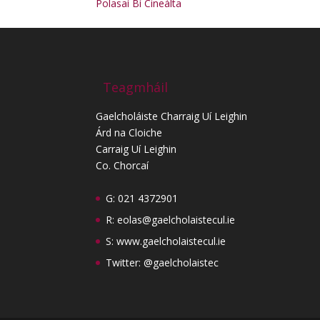
Polasaí Bí Cineálta
Teagmháil
Gaelcholáiste Charraig Uí Leighin
Árd na Cloiche
Carraig Uí Leighin
Co. Chorcaí
G: 021 4372901
R:
eolas@gaelcholaistecul.ie
S:
www.gaelcholaistecul.ie
Twitter: @gaelcholaistec