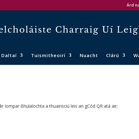
Árd na
Daltaí
Tuismitheoirí
Nuacht
Clárú
W
idir Iompar Bhulaíochta a thuairisciú leis an gCód QR atá air;