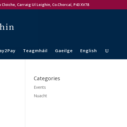
 Cloiche, Carraig Uí Leighin, Co.Chorcaí, P43 XV78
ay2Pay
Teagmháil
Gaeilge
English
Categories
Events
Nuacht