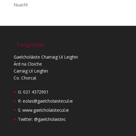
Nuacht
Teagmháil
Gaelcholáiste Charraig Uí Leighin
Árd na Cloiche
Carraig Uí Leighin
Co. Chorcaí
G: 021 4372901
R:
eolas@gaelcholaistecul.ie
S:
www.gaelcholaistecul.ie
Twitter: @gaelcholaistec