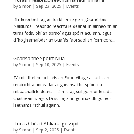
by
Simon
|
Sep 23, 2025
|
Events
Bhí lá iontach ag an Idirbhliain ag an gComórtas
Náisiúnta Treabhdóireachta le déanaí. In ainneoinn an
turas fada, bhí an-spraoí agus spóirt acu ann, agus
d’fhoghlamaíodar an t-uafás faoi saol an feirmeora...
Geansaithe Spóirt Nua
by
Simon
|
Sep 10, 2025
|
Events
Táimíd fíorbhuíoch leis an Food Village as ucht an
urraíocht a rinneadar ar gheansaithe spóirt na
mbuachaillí le déanaí. Táimid ag súil go mór le iad a
chaitheamh, agus tá súil againn go mbeidh go leor
laethanta rathúil againn...
Turas Chéad Bhliana go Zipit
by
Simon
|
Sep 2, 2025
|
Events