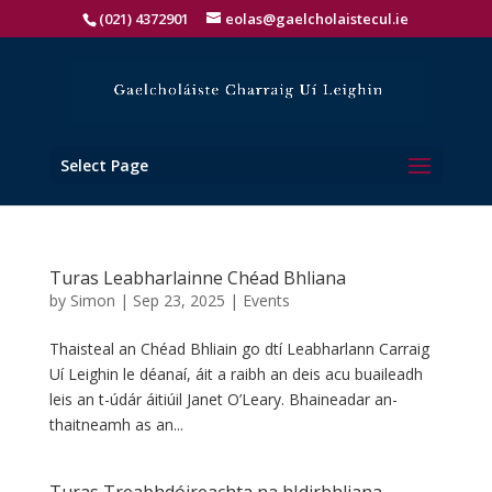
(021) 4372901
eolas@gaelcholaistecul.ie
Select Page
Turas Leabharlainne Chéad Bhliana
by
Simon
|
Sep 23, 2025
|
Events
Thaisteal an Chéad Bhliain go dtí Leabharlann Carraig
Uí Leighin le déanaí, áit a raibh an deis acu buaileadh
leis an t-údár áitiúil Janet O’Leary. Bhaineadar an-
thaitneamh as an...
Turas Treabhdóireachta na hIdirbhliana