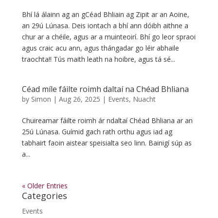
Bhí lá álainn ag an gCéad Bhliain ag Zipit ar an Aoine,
an 29ú Lúnasa. Deis iontach a bhí ann dóibh aithne a
chur ar a chéile, agus ar a muinteoirí. Bhí go leor spraoi
agus craic acu ann, agus thángadar go léir abhaile
traochta!! Tús maith leath na hoibre, agus tá sé...
Céad míle fáilte roimh daltaí na Chéad Bhliana
by
Simon
|
Aug 26, 2025
|
Events
,
Nuacht
Chuireamar fáilte roimh ár ndaltaí Chéad Bhliana ar an
25ú Lúnasa. Guímid gach rath orthu agus iad ag
tabhairt faoin aistear speisialta seo linn. Bainigí súp as
a...
« Older Entries
Categories
Events