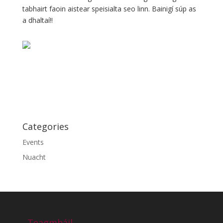
tabhairt faoin aistear speisialta seo linn. Bainigí súp as
a dhaltaí!!
Categories
Events
Nuacht
Teagmháil