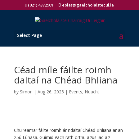
(021) 4372901
eolas@gaelcholaistecul.ie
Select Page
Céad míle fáilte roimh
daltaí na Chéad Bhliana
by
Simon
|
Aug 26, 2025
|
Events
,
Nuacht
Chuireamar fáilte roimh ár ndaltaí Chéad Bhliana ar an
25ú Lúnasa. Guímid gach rath orthu agus iad ag