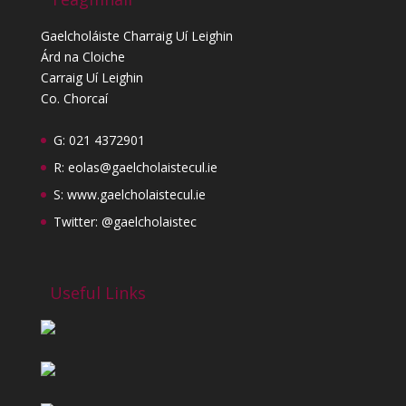
Gaelcholáiste Charraig Uí Leighin
Árd na Cloiche
Carraig Uí Leighin
Co. Chorcaí
G: 021 4372901
R:
eolas@gaelcholaistecul.ie
S:
www.gaelcholaistecul.ie
Twitter: @gaelcholaistec
Useful Links